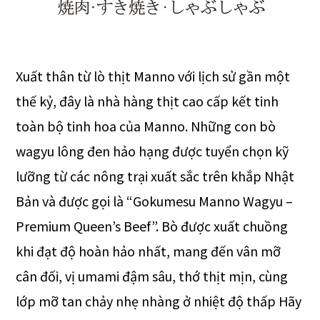
Xuất thân từ lò thịt Manno với lịch sử gần một
thế kỷ, đây là nhà hàng thịt cao cấp kết tinh
toàn bộ tinh hoa của Manno. Những con bò
wagyu lông đen hảo hạng được tuyển chọn kỹ
lưỡng từ các nông trại xuất sắc trên khắp Nhật
Bản và được gọi là “Gokumesu Manno Wagyu –
Premium Queen’s Beef”. Bò được xuất chuồng
khi đạt độ hoàn hảo nhất, mang đến vân mỡ
cân đối, vị umami đậm sâu, thớ thịt mịn, cùng
lớp mỡ tan chảy nhẹ nhàng ở nhiệt độ thấp Hãy