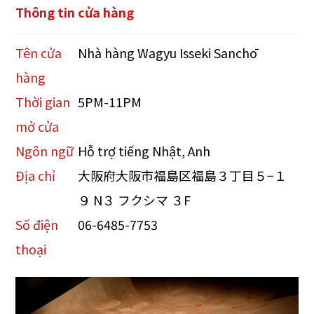
Thông tin cửa hàng
Tên cửa
Nhà hàng Wagyu Isseki Sanchō
hàng
Thời gian
5PM-11PM
mở cửa
Ngôn ngữ
Hỗ trợ tiếng Nhật, Anh
Địa chỉ
大阪府大阪市福島区福島３丁目５−１
９ N３ フクシマ ３F
Số điện
06-6485-7753
thoại