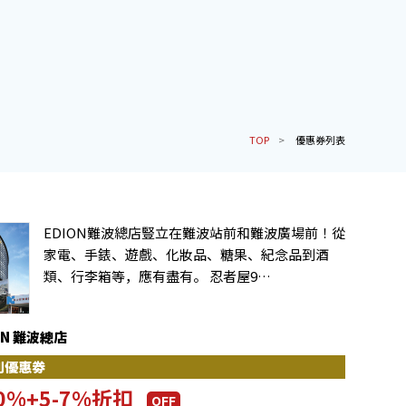
TOP
優惠券列表
EDION難波總店豎立在難波站前和難波廣場前！從
家電、手錶、遊戲、化妝品、糖果、紀念品到酒
類、行李箱等，應有盡有。 忍者屋9…
ON 難波總店
別優惠劵
0%+5-7%折扣
OFF