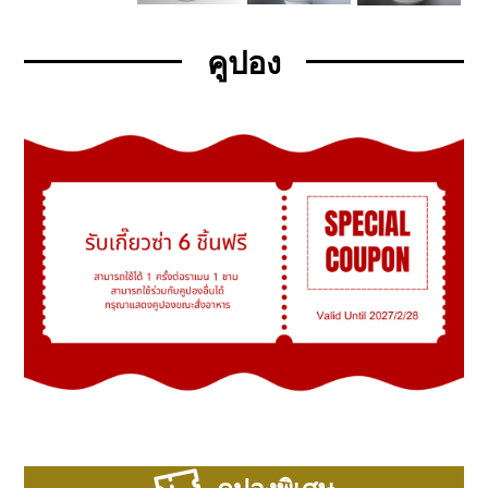
คูปอง
คูปองพิเศษ