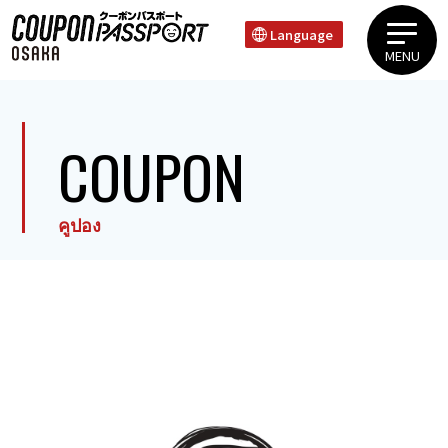
Language
MENU
ย่านอุเอะฮมมาจิ ทานิมาจิย่านชินไซบาชิ โดทงโบริ นัมบะย่านเทนโนจิ ชินเซไก
การรับประทานอาหาร
COUPON
คูปอง