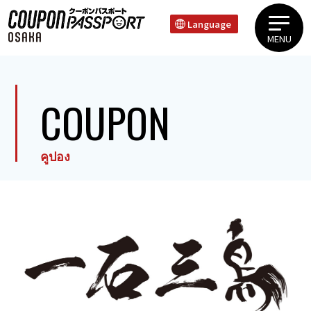
Language
MENU
ย่านอุเอะฮมมาจิ ทานิมาจิย่านชินไซบาชิ โดทงโบริ นัมบะย่านเทนโนจิ ชินเซไก
การรับประทานอาหาร
COUPON
คูปอง