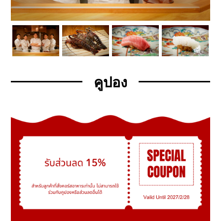
คูปอง