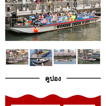
คูปอง