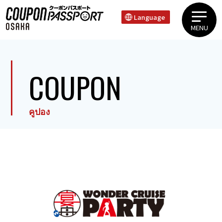
Language
MENU
ย่านอุเอะฮมมาจิ ทานิมาจิย่านชินไซบาชิ โดทงโบริ นัมบะย่านเทนโนจิ ชินเซไก
การรับประทานอาหาร
COUPON
คูปอง