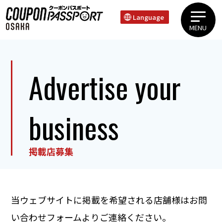
Language
MENU
上本町・谷町エリア心斎橋・道頓堀・難波エリア天王寺・新世界エリア
Advertise your
business
掲載店募集
当ウェブサイトに掲載を希望される店舗様はお問
い合わせフォームよりご連絡ください。