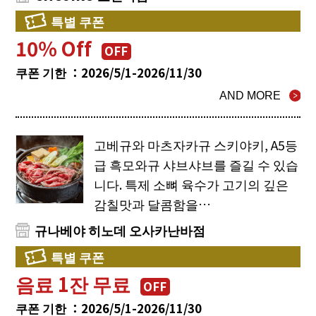
특별 쿠폰
10％ Off
OFF
쿠폰 기한 ：2026/5/1-2026/11/30
AND MORE
고베규와 마츠자카규 스키야키, A5등
급 흑모와규 샤브샤브를 즐길 수 있습
니다. 특제 소뼈 육수가 고기의 깊은
감칠맛과 달콤함을…
규나베야 히노데 오사카난바점
특별 쿠폰
음료 1잔 무료
OFF
쿠폰 기한 ：2026/5/1-2026/11/30