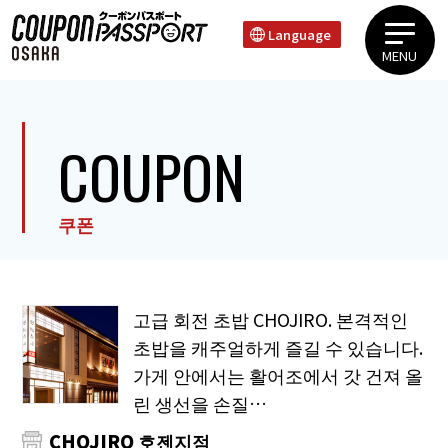
Language
MENU
우에혼마치 타니마치 지역신사이바시 도톤보리 난바지역텐노지 신세카이 지역
COUPON
쿠폰
고급 회전 초밥 CHOJIRO. 본격적인
초밥을 캐주얼하게 즐길 수 있습니다.
가게 안에서는 활어조에서 갓 건져 올
린 생선을 손질…
CHOJIRO 호젠지점