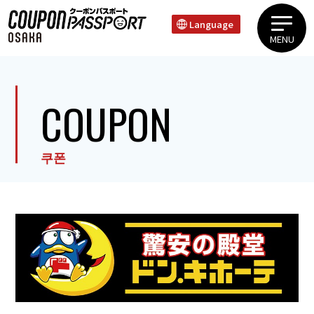
Language
MENU
우에혼마치 타니마치 지역신사이바시 도톤보리 난바지역텐노지 신세카이 지역
COUPON
쿠폰