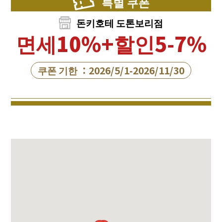
특별 쿠폰
돈키호테 도톤보리점
면세10%+할인5-7%
쿠폰 기한 ：2026/5/1-2026/11/30