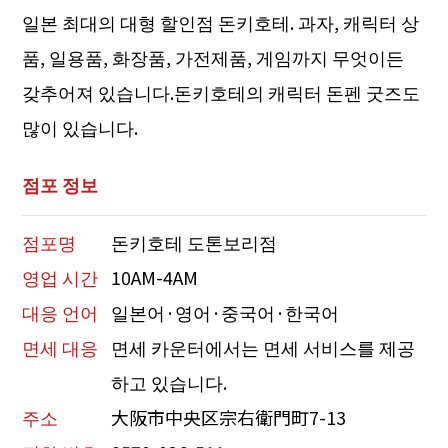
일본 최대의 대형 할인점 돈키호테. 과자, 캐릭터 상
품, 일용품, 화장품, 가전제품, 게임까지 무엇이든
갖추어져 있습니다.돈키호테의 캐릭터 돈펜 굿즈도
많이 있습니다.
점포 정보
점포명
돈키호테 도톤보리점
영업 시간
10AM-4AM
대응 언어
일본어·영어·중국어·한국어
면세 대응
면세 카운터에서는 면세 서비스를 제공
하고 있습니다.
주소
大阪市中央区宗右衛門町7-13