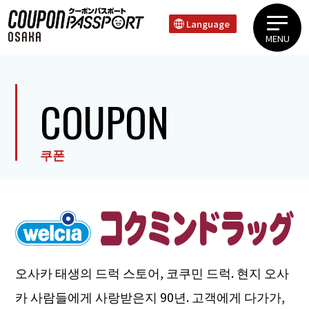
Language
MENU
우에혼마치 타니마치 지역신사이바시 도톤보리 난바지역텐노지 신세카이 지역
COUPON
쿠폰
오사카 태생의 드럭 스토어, 코쿠민 드럭. 현지 오사
카 사람들에게 사랑받은지 90년. 고객에게 다가가,