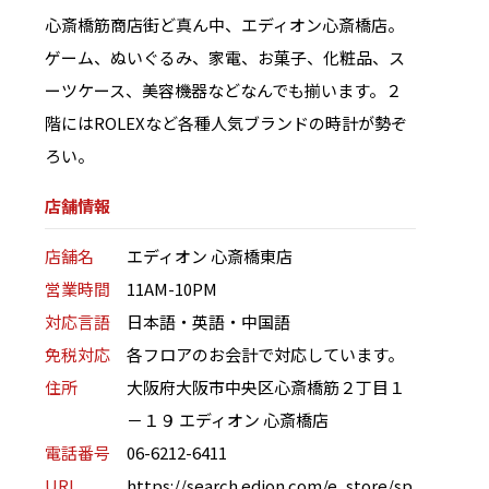
心斎橋筋商店街ど真ん中、エディオン心斎橋店。
ゲーム、ぬいぐるみ、家電、お菓子、化粧品、ス
ーツケース、美容機器などなんでも揃います。２
階にはROLEXなど各種人気ブランドの時計が勢ぞ
ろい。
店舗情報
店舗名
エディオン 心斎橋東店
営業時間
11AM-10PM
対応言語
日本語・英語・中国語
免税対応
各フロアのお会計で対応しています。
住所
大阪府大阪市中央区心斎橋筋２丁目１
－１９ エディオン 心斎橋店
電話番号
06-6212-6411
URL
https://search.edion.com/e_store/sp