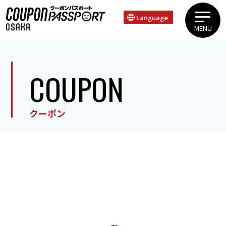
Language
MENU
上本町・谷町エリア心斎橋・道頓堀・難波エリア天王寺・新世界エリア
COUPON
クーポン