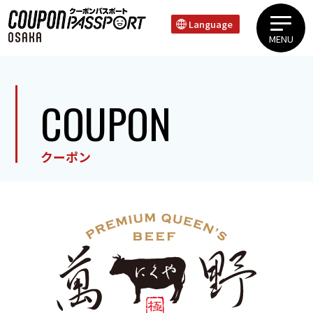
Language
MENU
上本町・谷町エリア心斎橋・道頓堀・難波エリア天王寺・新世界エリア
COUPON
クーポン