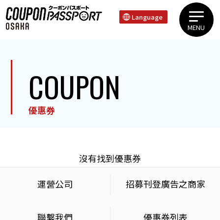
Language
MENU
上本町 谷町區域心齋橋 道頓堀 難波區域天王寺 新世界區域
COUPON
優惠券
沒有找到優惠券
運營公司
招募刊登廣告之商家
聯繫我們
優惠券列表