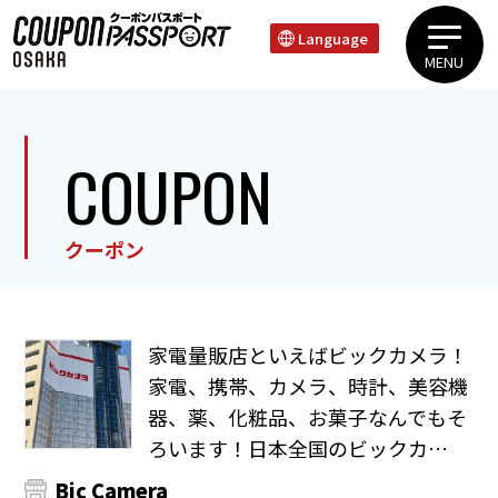
Language
MENU
上本町・谷町エリア心斎橋・道頓堀・難波エリア天王寺・新世界エリア
COUPON
クーポン
家電量販店といえばビックカメラ！
家電、携帯、カメラ、時計、美容機
器、薬、化粧品、お菓子なんでもそ
ろいます！日本全国のビックカ…
Bic Camera